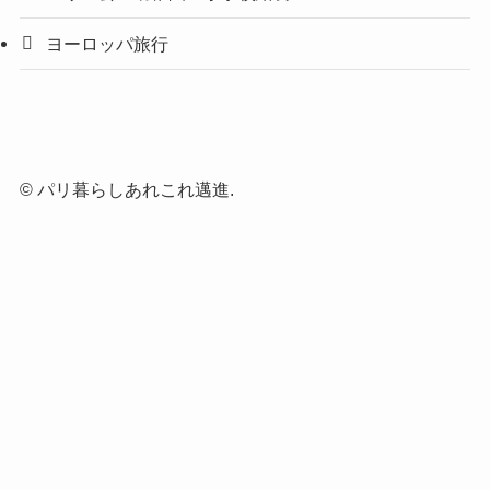
ヨーロッパ旅行
©
パリ暮らしあれこれ邁進.