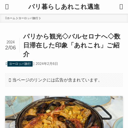
パリ暮らしあれこれ邁進
ホーム
ヨーロッパ旅行
パリから観光◇バルセロナへ◇数
2024
日滞在した印象「あれこれ」ご紹
2/06
介
2024年2月6日
ヨーロッパ旅行
当ページのリンクには広告が含まれています。