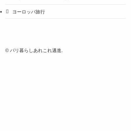
ヨーロッパ旅行
©
パリ暮らしあれこれ邁進.