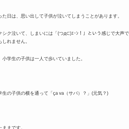
った日は、思い出して子供が泣いてしまうことがあります。
ク泣いて、しまいには「(つд⊂)ｴｰﾝ！」という感じで大声で
もしれません。
、小学生の子供は一人で歩いていました。
。
の子供の横を通って「ça va（サバ）？」(元気？)
たままです。