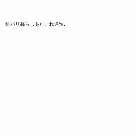
©
パリ暮らしあれこれ邁進.