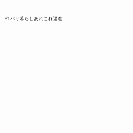
©
パリ暮らしあれこれ邁進.