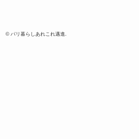
©
パリ暮らしあれこれ邁進.