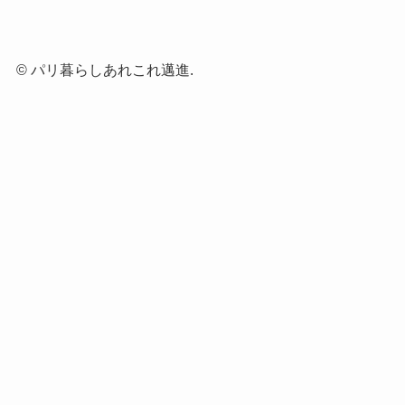
©
パリ暮らしあれこれ邁進.